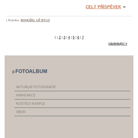
CELÝ PŘÍSPĚVEK
|
Rubrika:
BOHUŽEL UŽ BYLO
1
|
2
|
3
|
4
|
5
|
6
|
7
následující »
FOTOALBUM
AKTUÁLNÍ FOTOGRAFIE
FARNÍ AKCE
KOSTELY A KAPLE
SBOR