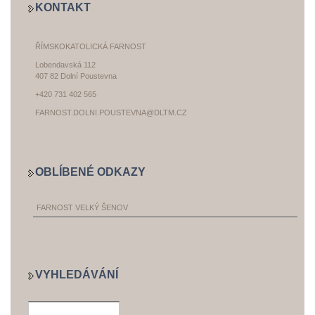
KONTAKT
ŘÍMSKOKATOLICKÁ FARNOST
Lobendavská 112
407 82 Dolní Poustevna
+420 731 402 565
FARNOST.DOLNI.POUSTEVNA@DLTM.CZ
OBLÍBENÉ ODKAZY
FARNOST VELKÝ ŠENOV
VYHLEDÁVÁNÍ