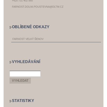
+420 731 402 565
FARNOST.DOLNI.POUSTEVNA@DLTM.CZ
OBLÍBENÉ ODKAZY
FARNOST VELKÝ ŠENOV
VYHLEDÁVÁNÍ
STATISTIKY