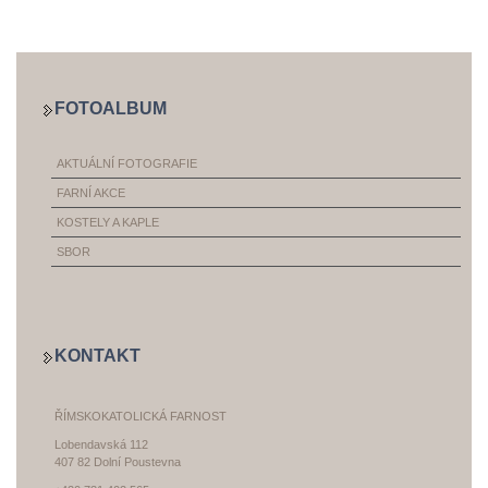
FOTOALBUM
AKTUÁLNÍ FOTOGRAFIE
FARNÍ AKCE
KOSTELY A KAPLE
SBOR
KONTAKT
ŘÍMSKOKATOLICKÁ FARNOST
Lobendavská 112
407 82 Dolní Poustevna