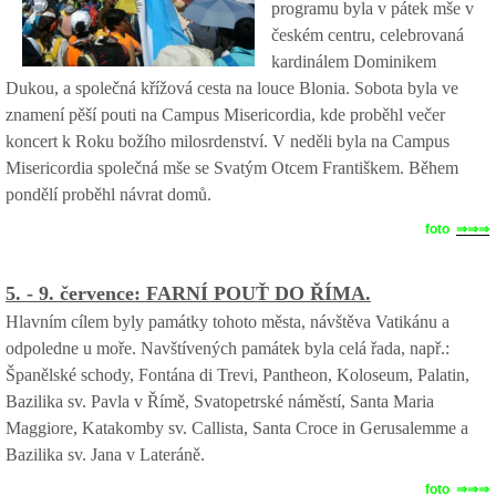
programu byla v pátek mše v
českém centru, celebrovaná
kardinálem Dominikem
Dukou, a společná křížová cesta na louce Blonia. Sobota byla ve
znamení pěší pouti na Campus Misericordia, kde proběhl večer
koncert k Roku božího milosrdenství. V neděli byla na Campus
Misericordia společná mše se Svatým Otcem Františkem. Během
pondělí proběhl návrat domů.
foto
⇒⇒⇒
5. - 9. července:
FARNÍ POUŤ DO ŘÍMA.
Hlavním cílem byly památky tohoto města, návštěva Vatikánu a
odpoledne u moře. Navštívených památek byla celá řada, např.:
Španělské schody, Fontána di Trevi, Pantheon, Koloseum, Palatin,
Bazilika sv. Pavla v Římě, Svatopetrské náměstí, Santa Maria
Maggiore, Katakomby sv. Callista, Santa Croce in Gerusalemme a
Bazilika sv. Jana v Lateráně.
foto
⇒⇒⇒