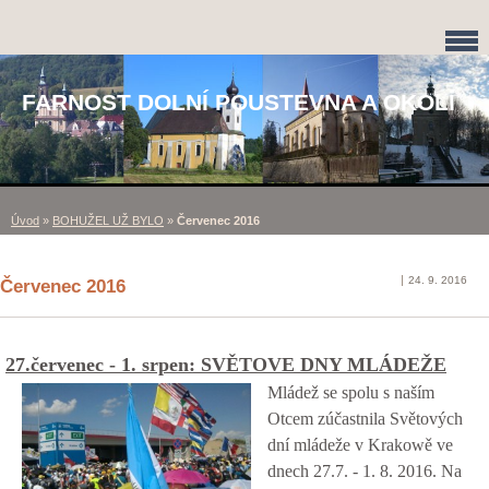
FARNOST DOLNÍ POUSTEVNA A OKOLÍ
Úvod
»
BOHUŽEL UŽ BYLO
»
Červenec 2016
24. 9. 2016
Červenec 2016
27.červenec - 1. srpen: SVĚTOVE DNY MLÁDEŽE
Mládež se spolu s naším
Otcem zúčastnila Světových
dní mládeže v Krakowě ve
dnech 27.7. - 1. 8. 2016. Na