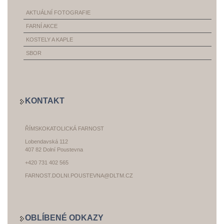
AKTUÁLNÍ FOTOGRAFIE
FARNÍ AKCE
KOSTELY A KAPLE
SBOR
KONTAKT
ŘÍMSKOKATOLICKÁ FARNOST
Lobendavská 112
407 82 Dolní Poustevna
+420 731 402 565
FARNOST.DOLNI.POUSTEVNA@DLTM.CZ
OBLÍBENÉ ODKAZY