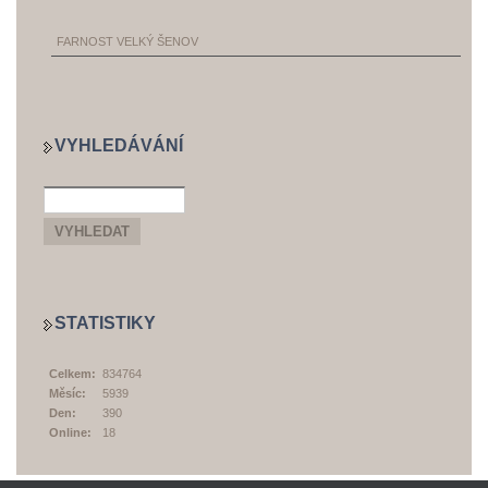
FARNOST VELKÝ ŠENOV
VYHLEDÁVÁNÍ
STATISTIKY
Celkem:
834764
Měsíc:
5939
Den:
390
Online:
18