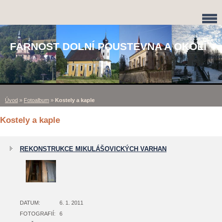
FARNOST DOLNÍ POUSTEVNA A OKOLÍ
Úvod
»
Fotoalbum
»
Kostely a kaple
Kostely a kaple
REKONSTRUKCE MIKULÁŠOVICKÝCH VARHAN
DATUM:
6. 1. 2011
FOTOGRAFIÍ:
6