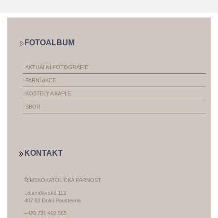
FOTOALBUM
AKTUÁLNÍ FOTOGRAFIE
FARNÍ AKCE
KOSTELY A KAPLE
SBOR
KONTAKT
ŘÍMSKOKATOLICKÁ FARNOST
Lobendavská 112
407 82 Dolní Poustevna
+420 731 402 565