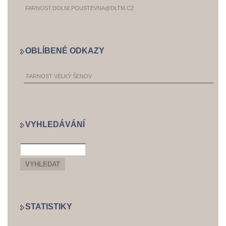
FARNOST.DOLNI.POUSTEVNA@DLTM.CZ
OBLÍBENÉ ODKAZY
FARNOST VELKÝ ŠENOV
VYHLEDÁVÁNÍ
STATISTIKY