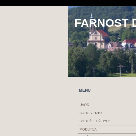
FARNOST 
MENU
ÚVOD
BOHOSLUŽBY
BOHUŽEL UŽ BYLO
MODLITBA