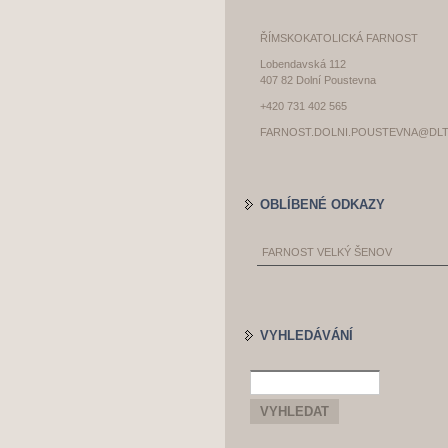
ŘÍMSKOKATOLICKÁ FARNOST
Lobendavská 112
407 82 Dolní Poustevna
+420 731 402 565
FARNOST.DOLNI.POUSTEVNA@DLT
OBLÍBENÉ ODKAZY
FARNOST VELKÝ ŠENOV
VYHLEDÁVÁNÍ