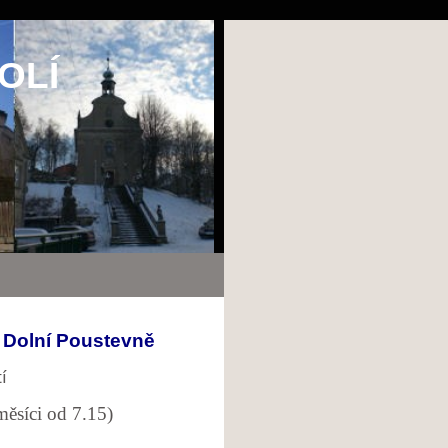
OLÍ
v Dolní Poustevně
í
měsíci od 7.15)