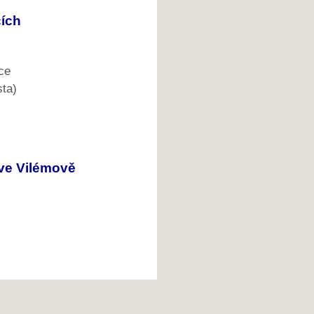
cích
ce
ta)
ve Vilémově