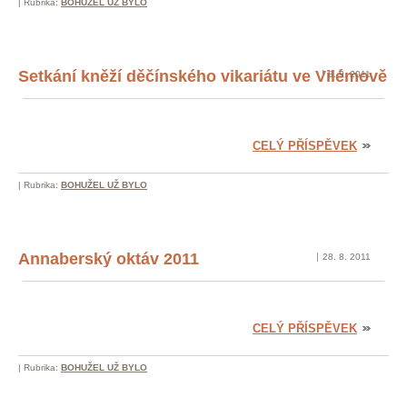
|
Rubrika:
BOHUŽEL UŽ BYLO
Setkání kněží děčínského vikariátu ve Vilémově
8. 9. 2011
CELÝ PŘÍSPĚVEK
|
Rubrika:
BOHUŽEL UŽ BYLO
Annaberský oktáv 2011
28. 8. 2011
CELÝ PŘÍSPĚVEK
|
Rubrika:
BOHUŽEL UŽ BYLO