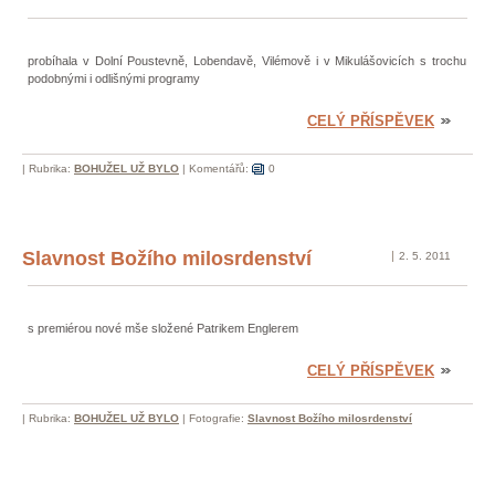
probíhala v Dolní Poustevně, Lobendavě, Vilémově i v Mikulášovicích s trochu
podobnými i odlišnými programy
CELÝ PŘÍSPĚVEK
|
Rubrika:
BOHUŽEL UŽ BYLO
|
Komentářů:
0
Slavnost Božího milosrdenství
2. 5. 2011
s premiérou nové mše složené Patrikem Englerem
CELÝ PŘÍSPĚVEK
|
Rubrika:
BOHUŽEL UŽ BYLO
|
Fotografie:
Slavnost Božího milosrdenství