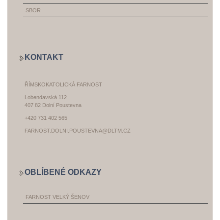
SBOR
KONTAKT
ŘÍMSKOKATOLICKÁ FARNOST
Lobendavská 112
407 82 Dolní Poustevna
+420 731 402 565
FARNOST.DOLNI.POUSTEVNA@DLTM.CZ
OBLÍBENÉ ODKAZY
FARNOST VELKÝ ŠENOV