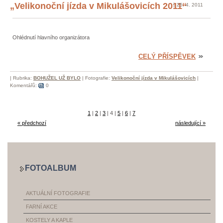
„Velikonoční jízda v Mikulášovicích 2011“
25. 4. 2011
Ohlédnutí hlavního organizátora
CELÝ PŘÍSPĚVEK
|
Rubrika:
BOHUŽEL UŽ BYLO
|
Fotografie:
Velikonoční jízda v Mikulášovicích
|
Komentářů:
0
1
|
2
|
3
|
4
|
5
|
6
|
7
« předchozí
následující »
FOTOALBUM
AKTUÁLNÍ FOTOGRAFIE
FARNÍ AKCE
KOSTELY A KAPLE