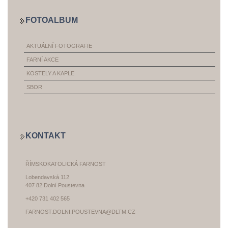
FOTOALBUM
AKTUÁLNÍ FOTOGRAFIE
FARNÍ AKCE
KOSTELY A KAPLE
SBOR
KONTAKT
ŘÍMSKOKATOLICKÁ FARNOST
Lobendavská 112
407 82 Dolní Poustevna
+420 731 402 565
FARNOST.DOLNI.POUSTEVNA@DLTM.CZ