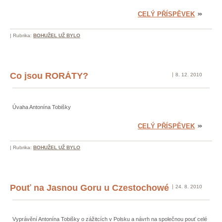
CELÝ PŘÍSPĚVEK
|
Rubrika:
BOHUŽEL UŽ BYLO
Co jsou RORÁTY?
8. 12. 2010
Úvaha Antonína Tobišky
CELÝ PŘÍSPĚVEK
|
Rubrika:
BOHUŽEL UŽ BYLO
Pouť na Jasnou Goru u Czestochowé
24. 8. 2010
Vyprávění Antonína Tobišky o zážitcích v Polsku a návrh na společnou pouť celé