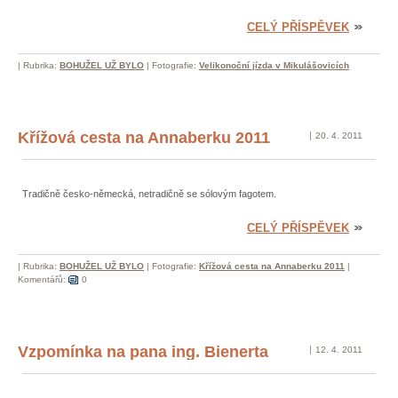
CELÝ PŘÍSPĚVEK
|
Rubrika:
BOHUŽEL UŽ BYLO
|
Fotografie:
Velikonoční jízda v Mikulášovicích
Křížová cesta na Annaberku 2011
20. 4. 2011
Tradičně česko-německá, netradičně se sólovým fagotem.
CELÝ PŘÍSPĚVEK
|
Rubrika:
BOHUŽEL UŽ BYLO
|
Fotografie:
Křížová cesta na Annaberku 2011
|
Komentářů:
0
Vzpomínka na pana ing. Bienerta
12. 4. 2011