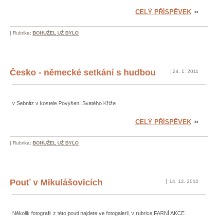
CELÝ PŘÍSPĚVEK
|
Rubrika:
BOHUŽEL UŽ BYLO
Česko - německé setkání s hudbou
24. 1. 2011
v Sebnitz v kostele Povýšení Svatého Kříže
CELÝ PŘÍSPĚVEK
|
Rubrika:
BOHUŽEL UŽ BYLO
Pouť v Mikulášovicích
14. 12. 2010
Několik fotografií z této pouti najdete ve fotogalerii, v rubrice FARNÍ AKCE.