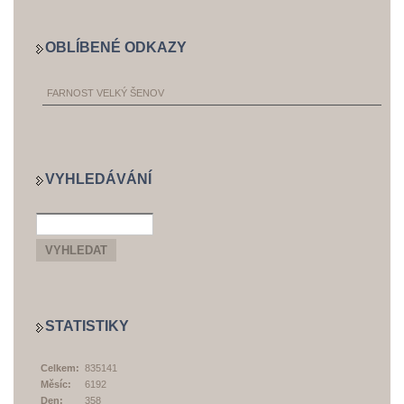
OBLÍBENÉ ODKAZY
FARNOST VELKÝ ŠENOV
VYHLEDÁVÁNÍ
STATISTIKY
Celkem:
835141
Měsíc:
6192
Den:
358