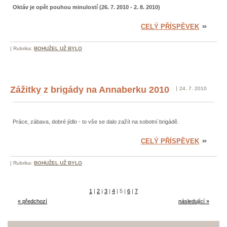
Oktáv je opět pouhou minulostí (26. 7. 2010 - 2. 8. 2010)
CELÝ PŘÍSPĚVEK
|
Rubrika:
BOHUŽEL UŽ BYLO
Zážitky z brigády na Annaberku 2010
24. 7. 2010
Práce, zábava, dobré jídlo - to vše se dalo zažít na sobotní brigádě.
CELÝ PŘÍSPĚVEK
|
Rubrika:
BOHUŽEL UŽ BYLO
1
|
2
|
3
|
4
|
5
|
6
|
7
« předchozí
následující »