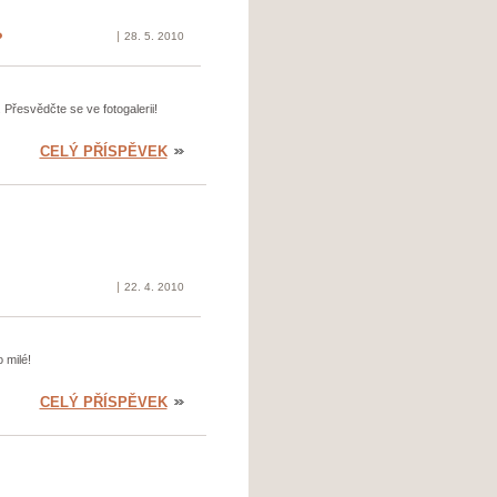
?
28. 5. 2010
 Přesvědčte se ve fotogalerii!
CELÝ PŘÍSPĚVEK
22. 4. 2010
 milé!
CELÝ PŘÍSPĚVEK