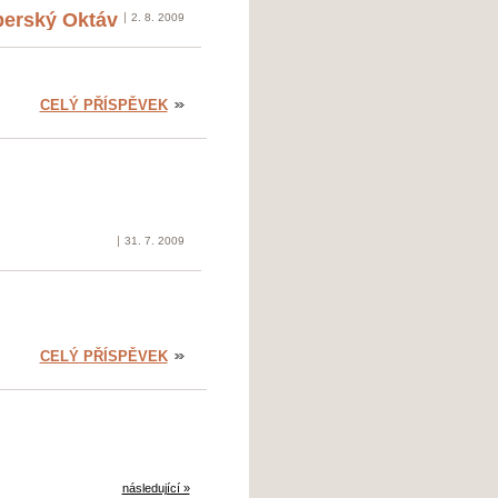
berský Oktáv
2. 8. 2009
CELÝ PŘÍSPĚVEK
31. 7. 2009
CELÝ PŘÍSPĚVEK
následující »