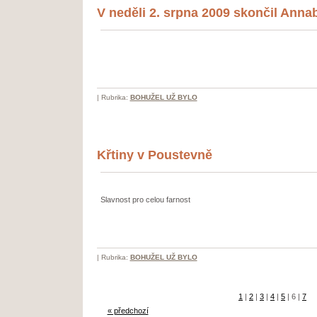
V neděli 2. srpna 2009 skončil Anna
|
Rubrika:
BOHUŽEL UŽ BYLO
Křtiny v Poustevně
Slavnost pro celou farnost
|
Rubrika:
BOHUŽEL UŽ BYLO
1
|
2
|
3
|
4
|
5
|
6
|
7
« předchozí