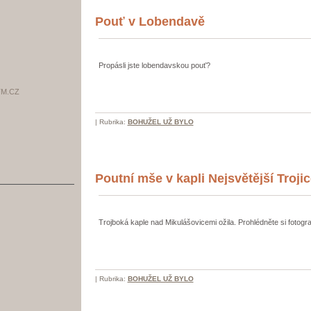
Pouť v Lobendavě
Propásli jste lobendavskou pouť?
M.CZ
|
Rubrika:
BOHUŽEL UŽ BYLO
Poutní mše v kapli Nejsvětější Troji
Trojboká kaple nad Mikulášovicemi ožila. Prohlédněte si fotografi
|
Rubrika:
BOHUŽEL UŽ BYLO