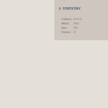
STATISTIKY
Celkem:
834716
Měsíc:
5902
Den:
356
Online:
47