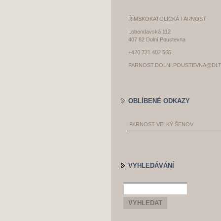
ŘÍMSKOKATOLICKÁ FARNOST
Lobendavská 112
407 82 Dolní Poustevna
+420 731 402 565
FARNOST.DOLNI.POUSTEVNA@DLT
OBLÍBENÉ ODKAZY
FARNOST VELKÝ ŠENOV
VYHLEDÁVÁNÍ