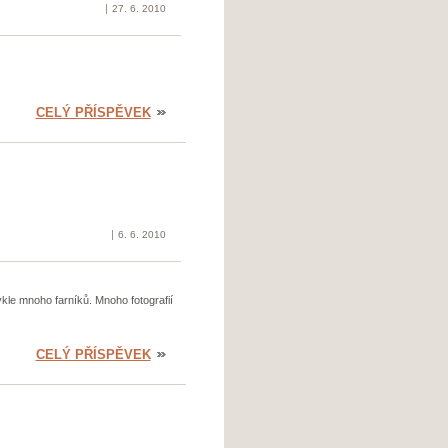
27. 6. 2010
CELÝ PŘÍSPĚVEK
6. 6. 2010
kle mnoho farníků. Mnoho fotografií
CELÝ PŘÍSPĚVEK