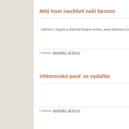
Milý host navštívil naši farnost
Odchod z Egypta a přechod Rudým mořem, aneb obrácení a kř
|
Rubrika:
BOHUŽEL UŽ BYLO
Vilémovská pouť se vydařila
|
Rubrika:
BOHUŽEL UŽ BYLO