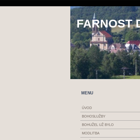
FARNOST 
MENU
ÚVOD
BOHOSLUŽBY
BOHUŽEL UŽ BYLO
MODLITBA