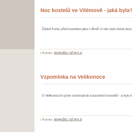
Noc kostelů ve Vilémově - jaká byla
Žádné fronty před kostelem jako v Brně! U nás bylo místa dost.
|
Rubrika:
BOHUŽEL UŽ BYLO
Vzpomínka na Velikonoce
O Velikonocích jsme cestovali do sousedních kostelů - a bylo to
|
Rubrika:
BOHUŽEL UŽ BYLO