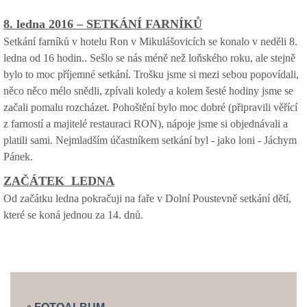
8. ledna 2016 – SETKÁNÍ FARNÍKŮ
Setkání farníků v hotelu Ron v Mikulášovicích se konalo v neděli 8.
ledna od 16 hodin.. Sešlo se nás méně než loňského roku, ale stejně
bylo to moc příjemné setkání. Trošku jsme si mezi sebou popovídali,
něco něco mélo snědli, zpívali koledy a kolem šesté hodiny jsme se
začali pomalu rozcházet. Pohoštění bylo moc dobré (připravili věřící
z farností a majitelé restauraci RON), nápoje jsme si objednávali a
platili sami. Nejmladším účastníkem setkání byl - jako loni - Jáchym
Pánek.
ZAČÁTEK LEDNA
Od začátku ledna pokra
čuji na faře v Dolní Poustevně setkání dětí,
které se koná jednou za 14. dnů.