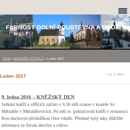
FARNOST DOLNÍ POUSTEVNA A OKOLÍ
Úvod
»
BOHUŽEL UŽ BYLO
»
Leden 2017
11. 1. 2017
Leden 2017
9. ledna 2016 – KNĚŽSKÝ DEN
Setkání kněží a věřících začalo v 9.30 mší svatou v kostele Sv.
Mikuláše v Mikulášovicích. Po mši sv
.
pokračo
v
ali kněží v restauraci
Ron duchovní přednáškou Otce
vikáře. Předané byly taky důležité
informace ze života diecéze a církve.