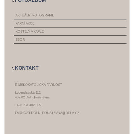
FOTOALBUM
AKTUÁLNÍ FOTOGRAFIE
FARNÍ AKCE
KOSTELY A KAPLE
SBOR
KONTAKT
ŘÍMSKOKATOLICKÁ FARNOST
Lobendavská 112
407 82 Dolní Poustevna
+420 731 402 565
FARNOST.DOLNI.POUSTEVNA@DLTM.CZ