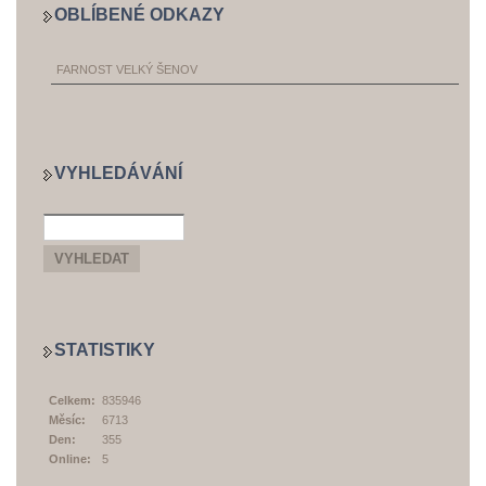
OBLÍBENÉ ODKAZY
FARNOST VELKÝ ŠENOV
VYHLEDÁVÁNÍ
STATISTIKY
Celkem:
835946
Měsíc:
6713
Den:
355
Online:
5