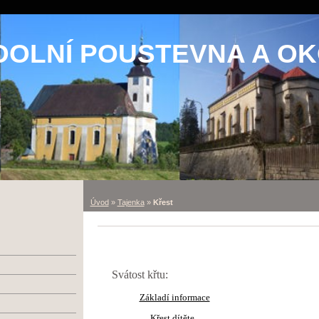
DOLNÍ POUSTEVNA A OK
Úvod
»
Tajenka
»
Křest
Svátost křtu:
Základí informace
Křest dítěte