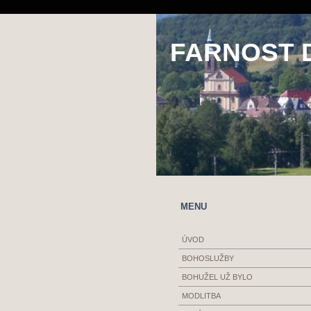
FARNOST 
MENU
ÚVOD
BOHOSLUŽBY
BOHUŽEL UŽ BYLO
MODLITBA