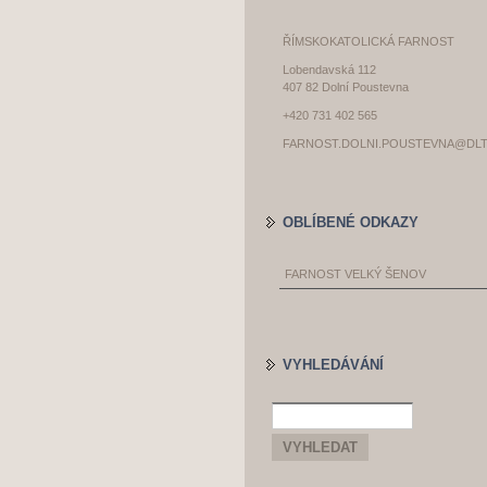
ŘÍMSKOKATOLICKÁ FARNOST
Lobendavská 112
407 82 Dolní Poustevna
+420 731 402 565
FARNOST.DOLNI.POUSTEVNA@DLT
OBLÍBENÉ ODKAZY
FARNOST VELKÝ ŠENOV
VYHLEDÁVÁNÍ