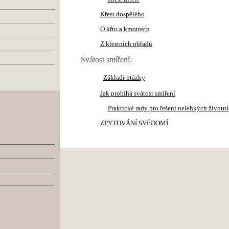
Křest dospělého
O křtu a kmotrech
Z křestních obřadů
Svátost smíření:
Základí otázky
Jak probíhá svátost smíření
Praktické rady pro řešení nelehkých životní
ZPYTOVÁNÍ SVĚDOMÍ