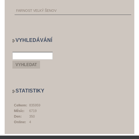
FARNOST VELKÝ ŠENOV
VYHLEDÁVÁNÍ
STATISTIKY
Celkem:
835959
Měsíc:
6719
Den:
350
Online:
4