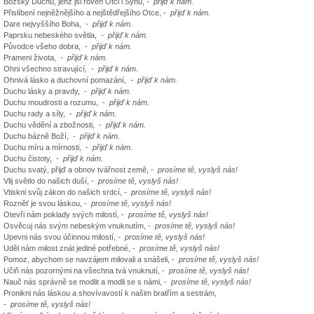
Božský Duchu, jenž jsi roven Otci i Synu,
- přijď k nám.
Přislíbení nejněžnějšího a nejštědřejšího Otce,
- přijď k nám.
Dare nejvyššího Boha,
- přijď k nám.
Paprsku nebeského světla,
- přijď k nám.
Původce všeho dobra,
- přijď k nám.
Prameni života, -
přijď k nám.
Ohni všechno stravující
, - přijď
k nám.
Ohnivá lásko a duchovní pomazání, -
přijď k nám.
Duchu lásky a pravdy, -
přijď k nám.
Duchu moudrosti a rozumu, -
přijď k nám.
Duchu rady a síly, -
přijď k nám.
Duchu vědění a zbožnosti, -
přijď k nám.
Duchu bázně Boží, -
přijď k nám.
Duchu míru a mírnosti, -
přijď k nám.
Duchu čistoty, -
přijď k nám.
Duchu svatý, přijď a obnov tvářnost země,
- prosíme tě, vyslyš nás!
Vlij světlo do našich duší,
- prosíme tě, vyslyš nás!
Vtiskni svůj zákon do našich srdcí,
- prosíme tě, vyslyš nás!
Rozněť je svou láskou,
- prosíme tě, vyslyš nás!
Otevři nám poklady svých milostí, -
prosíme tě, vyslyš nás!
Osvěcuj nás svým nebeským vnuknutím, -
prosíme tě, vyslyš nás!
Upevni nás svou účinnou milostí,
- prosíme tě, vyslyš nás!
Uděl nám milost znát jediné potřebné,
- prosíme
tě, vyslyš nás!
Pomoz, abychom se navzájem milovali a snášeli, -
prosíme tě, vyslyš nás!
Učiň nás pozornými na všechna tvá vnuknutí, -
prosíme tě, vyslyš nás!
Nauč nás správně se modlit a modli se s námi, -
prosíme tě, vyslyš nás!
Pronikni nás láskou a shovívavostí k našim bratřím a sestrám,
-
prosíme tě, vyslyš nás!