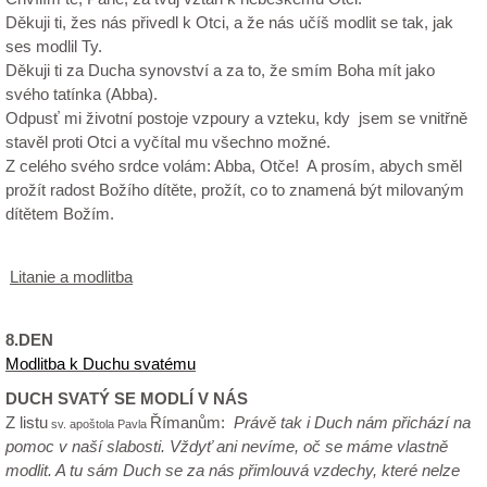
Děkuji ti, žes nás přivedl k Otci, a že nás učíš modlit se tak, jak
ses modlil Ty.
Děkuji ti za Ducha synovství a za to, že smím Boha mít jako
svého tatínka (Abba).
Odpusť mi životní postoje vzpoury a vzteku, kdy jsem se vnitřně
stavěl proti Otci a vyčítal mu všechno možné.
Z celého svého srdce volám: Abba, Otče! A prosím, abych směl
prožít radost Božího dítěte, prožít, co to znamená být milovaným
dítětem Božím.
Litanie a modlitba
8.DEN
Modlitba k Duchu svatému
DUCH SVATÝ SE MODLÍ V NÁS
Z listu
Římanům
:
Právě tak i Duch nám přichází na
sv. apoštola Pavla
pomoc v naší slabosti. Vždyť ani nevíme, oč se máme vlastně
modlit. A tu sám Duch se za nás přimlouvá vzdechy, které nelze