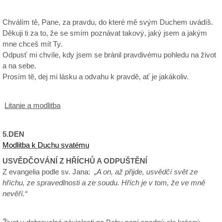
Chválím tě, Pane, za pravdu, do které mě svým Duchem uvádíš.
Děkuji ti za to, že se smím poznávat takový, jaký jsem a jakým
mne chceš mít Ty.
Odpusť mi chvíle, kdy jsem se bránil pravdivému pohledu na život
a na sebe.
Prosím tě, dej mi lásku a odvahu k pravdě, ať je jakákoliv.
Litanie a modlitba
5.DEN
Modlitba k Duchu svatému
USVĚDČOVÁNÍ Z HŘÍCHŮ A ODPUŠTĚNÍ
Z evangelia podle sv. Jana
:
„A on, až přijde, usvědčí svět ze
hříchu, ze spravedlnosti a ze soudu. Hřích je v tom, že ve mně
nevěří.“