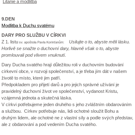
Litanie a modlitba
9.DEN
Modlitba k Duchu svatému
DARY PRO SLUŽBU V CÍRKVI
Z 1. listu
Usilujte o to, abyste měli lásku.
sv. apoštola Pavla Korinťanům:
Horlivě se snažte o duchovní dary, hlavně však o to, abyste
promlouvali pod vlivem vnuknutí.
Dary Ducha svatého hrají důležitou roli v duchovním budování
církevní obce, v rozvoji společenství, a je třeba jím dát v našem
životě to místo, které jim patří.
Předpokladem pro přijetí darů a pro jejich správné užívání je
pravidelný duchovní život ve společenství, vydanost Kristu,
vzájemná jednota a skutečná láska.
V církvi potřebujeme jeden druhého s jeho zvláštním obdarováním
a službou. Církev potřebuje nás, lidi ochotné sloužit Bohu a
druhým lidem, ale ochotné ne z vlastní síly a podle svých představ,
ale z obdarování a pod vedením Ducha svatého.