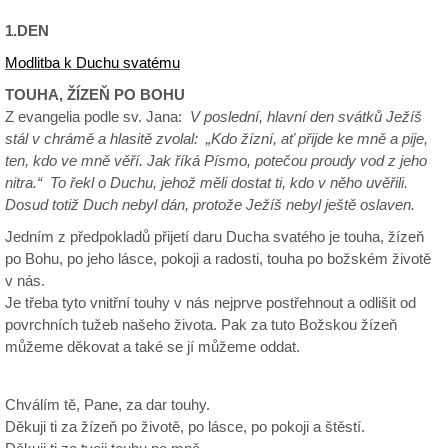
1.DEN
Modlitba k Duchu svatému
TOUHA, ŽÍZEŇ PO BOHU
Z evangelia podle sv. Jana
:
V poslední, hlavní den svátků Ježíš
stál v chrámě a hlasitě zvolal: „Kdo žízní, ať přijde ke mně a pije,
ten, kdo ve mně věří. Jak říká Písmo, potečou proudy vod z jeho
nitra.“ To řekl o Duchu, jehož měli dostat ti, kdo v něho uvěřili.
Dosud totiž Duch nebyl dán, protože Ježíš nebyl ještě oslaven.
Jedním z předpokladů přijetí daru Ducha svatého je touha, žízeň
po Bohu, po jeho lásce, pokoji a radosti, touha po božském životě
v nás.
Je třeba tyto vnitřní touhy v nás nejprve postřehnout a odlišit od
povrchních tužeb našeho života. Pak za tuto Božskou žízeň
můžeme děkovat a také se jí můžeme oddat.
Chválím tě, Pane, za dar touhy.
Děkuji ti za žízeň po životě, po lásce, po pokoji a štěstí.