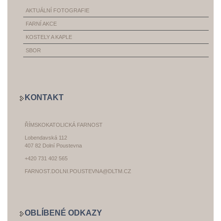
AKTUÁLNÍ FOTOGRAFIE
FARNÍ AKCE
KOSTELY A KAPLE
SBOR
KONTAKT
ŘÍMSKOKATOLICKÁ FARNOST
Lobendavská 112
407 82 Dolní Poustevna
+420 731 402 565
FARNOST.DOLNI.POUSTEVNA@DLTM.CZ
OBLÍBENÉ ODKAZY