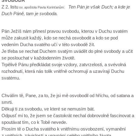
SVOBODA
Z 2. listu
Ten Pán je však Duch; a kde je
sv. apoštola Pavla Korinťanům:
Duch Páně, tam je svoboda.
Pán Ježíš nám přinesl pravou svobodu, kterou v Duchu svatém
může zakusit každý, kdo se nechá osvobodit a kdo se pod
vedením Ducha svatého učí v této svobodě žít.
Je třeba se nechat Duchem svatým uvádět do plné svobody a učit
se poslouchat v každodenním životě.
Trpělivě Pánu předkládat svoje vzdory, zatvrzelosti, a svévolná
rozhodnutí, která nás tolik vnitřně ochromují a uzavírají Duchu
svatému.
Chválím tě, Pane, za to, že jsi mě osvobodil od hříchu, od satana a
smrti.
Děkuji ti za svobodu, ve které se nemusím bát.
Odpusť mi to, že jsem se častokrát nechal dobrovolně fascinovat a
spoutávat tím, co k Tobě nevede.
Prosím tě o Ducha svatého k vnitřnímu osvobození, vymanění
z vnitřních závislostí a urovnání celého vnitřního života.