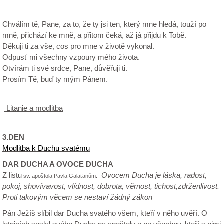
Chválím tě, Pane, za to, že ty jsi ten, který mne hledá, touží po
mně, přichází ke mně, a přitom čeká, až já přijdu k Tobě.
Děkuji ti za vše, cos pro mne v životě vykonal.
Odpusť mi všechny vzpoury mého života.
Otvírám ti své srdce, Pane, důvěřuji ti.
Prosím Tě, buď ty mým Pánem.
Litanie a modlitba
3.DEN
Modlitba k Duchu svatému
DAR DUCHA A OVOCE DUCHA
Z listu
Ovocem Ducha je láska, radost,
sv. apoštola Pavla Galaťanům:
pokoj, shovívavost, vlídnost, dobrota, věrnost, tichost,zdrženlivost.
Proti takovým věcem se nestaví žádný zákon
Pán Ježíš slíbil dar Ducha svatého všem, kteří v něho uvěří. O