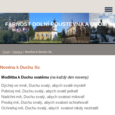
FARNOST DOLNÍ POUSTEVNA A OKOLÍ
Úvod
»
Tajenka
»
Novéna k Duchu Sv.
Novéna k Duchu Sv.
Modlitba k Duchu svatému
(na každý den noveny)
Dýchej ve mně, Duchu svatý, abych svatě myslel!
Pobízej mě, Duchu svatý, abych svatě jednal!
Nadchni mě, Duchu svatý, abych svatost miloval!
Posiluj mě, Duchu svatý, abych svatost ochraňoval!
Ochraňuj mě, Duchu svatý, abych svatost nikdy neztratil!