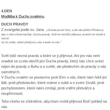
4.DEN
Modlitba k Duchu svatému
DUCH PRAVDY
Z evangelia podle sv. Jana
: „
Já budu prosit Otce, a dá vám jiného Přímluvce,
aby s vámi zůstal navždy: Ducha pravdy. Svět ho nemůže přijmout, protože ho nevidí a
nezná.
Vy ho znáte, neboť přebývá u vás a bude ve vás.“
Svět totiž nezná pravdu a brání se ji přijmout. Ani pro nás není
snadné se zcela otevřít pro Ducha pravdy, který nás chce uvést
nejen do pravdy o Bohu a o světě, ale především do pravdy o nás
samotných.
V Duchu svatém se postavme proti lžím o nás, které nám řekli jiní
lidé, proti představám, které máme o sobě a o svém životě, proti
pochybnostem, které námi zmítají, proti vnitřní přetvářce a
neupřímnosti.
Toho všeho se zřekněme, abychom mohli přijmout Boží pohled na
nás.