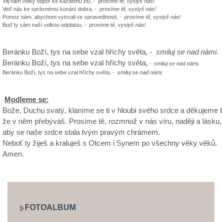
Vlij nám velký odpor ke každému zlu,
- prosíme tě, vyslyš nás!
Veď nás ke správnému konání dobra, -
prosíme tě, vyslyš nás!
Pomoz nám, abychom vytrvali ve spravedlnosti, -
prosíme tě, vyslyš nás!
Buď ty sám naší velkou odplatou,
- prosíme tě, vyslyš nás!
Beránku Boží, tys na sebe vzal hříchy světa,
-
smiluj se nad námi.
Beránku Boží, tys na sebe vzal hříchy světa,
- smiluj se nad námi.
Beránku Boží, tys na sebe vzal hříchy světa, -
smiluj se nad námi.
Modleme se:
Bože, Duchu svatý, klaníme se ti v hloubi svého srdce a děkujeme t
že v něm přebýváš. Prosíme tě, rozmnož v nás víru, naději a lásku,
aby se naše srdce stala tvým pravým chrámem.
Neboť ty žiješ a kraluješ s Otcem i Synem po všechny věky věků.
Amen.
FOTOALBUM