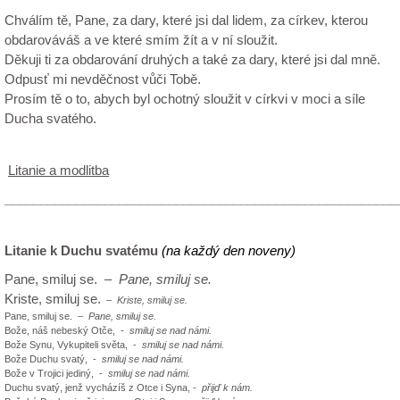
Chválím tě, Pane, za dary, které jsi dal lidem, za církev, kterou
obdarováváš a ve které smím žít a v ní sloužit.
Děkuji ti za obdarování druhých a také za dary, které jsi dal mně.
Odpusť mi nevděčnost vůči Tobě.
Prosím tě o to, abych byl ochotný sloužit v církvi v moci a síle
Ducha svatého.
Litanie a modlitba
_______________________________________________________
Litanie k Duchu svatému
(na každý den noveny)
Pane, smiluj se.
–
Pane, smiluj se.
Kriste, smiluj se.
–
Kriste, smiluj se.
Pane, smiluj se. –
Pane, smiluj se.
Bože, náš nebeský Otče, -
smiluj se nad námi.
Bože Synu, Vykupiteli světa, -
smiluj se nad námi.
Bože Duchu svatý, -
smiluj se nad námi.
Bože v Trojici jediný, -
smiluj se nad námi.
Duchu svatý, jenž vycházíš z Otce i Syna,
- přijď k nám.