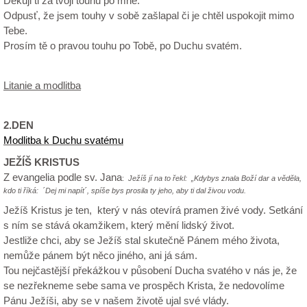
Děkuji ti za tvoji touhu po mně.
Odpusť, že jsem touhy v sobě zašlapal či je chtěl uspokojit mimo
Tebe.
Prosím tě o pravou touhu po Tobě, po Duchu svatém.
Litanie a modlitba
2.DEN
Modlitba k Duchu svatému
JEŽÍŠ KRISTUS
Z evangelia podle sv. Jana
:
Ježíš jí na to řekl: „Kdybys znala Boží dar a věděla,
kdo ti říká: ´Dej mi napít´, spíše bys prosila ty jeho, aby ti dal živou vodu.
Ježíš Kristus je ten, který v nás otevírá pramen živé vody. Setkání
s ním se stává okamžikem, který mění lidský život.
Jestliže chci, aby se Ježíš stal skutečně Pánem mého života,
nemůže pánem být něco jiného, ani já sám.
Tou nejčastější překážkou v působení Ducha svatého v nás je, že
se nezřekneme sebe sama ve prospěch Krista, že nedovolíme
Pánu Ježíši, aby se v našem životě ujal své vlády.