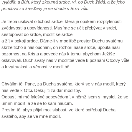
vyjádřit, a Bůh, který zkoumá srdce, ví, co Duch žádá, a že jeho
přímluva za křesťany je ve shodě s Boží vůlí.
Je třeba usilovat o tichost srdce, která je opakem rozptýlenosti,
zvědavosti a upovídanosti. Musíme se učit přebývat v srdci,
sestupovat do srdce, modlit se srdce
a žít v pokoji srdce. Dáme-li v modlitbě prostor Duchu svatému
skrze ticho a naslouchání, on rozhoří naše srdce, upoutá naši
pozornost na Krista a povede nás k tomu, abychom Ježíše
oslavovali. Duch svatý nás v modlitbě vede k poznání Otcovy vůle
a k vytrvalosti a věrnosti v modlitbě.
Chválím tě, Pane, za Ducha svatého, který se v nás modlí, který
nás vede k Otci. Děkuji ti za dar modlitby.
Odpusť mi mé falešné sebevědomí, v němž jsem si myslel, že se
umím modlit a že se to sám naučím.
Prosím tě, abys přijal moji slabost, ve které potřebuji Ducha
svatého, aby se ve mně modlil.