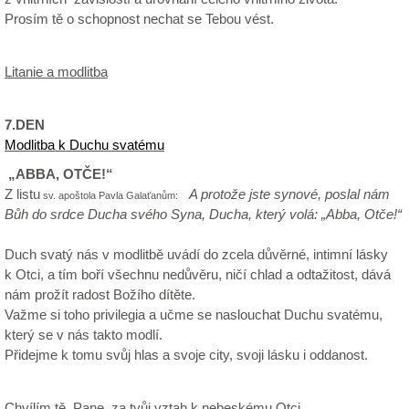
Prosím tě o schopnost nechat se Tebou vést.
Litanie a modlitba
7.DEN
Modlitba k Duchu svatému
„ABBA, OTČE!“
Z listu
A protože jste synové, poslal nám
sv. apoštola Pavla Galaťanům:
Bůh do srdce Ducha svého Syna, Ducha, který volá: „Abba, Otče!“
Duch svatý nás v modlitbě uvádí do zcela důvěrné, intimní lásky
k Otci, a tím boří všechnu nedůvěru, ničí chlad a odtažitost, dává
nám prožít radost Božího dítěte.
Važme si toho privilegia a učme se naslouchat Duchu svatému,
který se v nás takto modlí.
Přidejme k tomu svůj hlas a svoje city, svoji lásku i oddanost.
Chvílím tě, Pane, za tvůj vztah k nebeskému Otci.