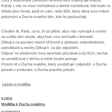
Život v dobrovolné závislosti na Bohu není snadný,ale krásný.
Každý z nás se musí rozhodnout a denně rozhodovat, kdo bude ve
středu jeho života, jestli on sám, nebo Bůh, který dává svou milost
pokorným a Ducha svatého těm, kdo ho poslouchají.
Chválím tě, Pane, za to, že jsi přišel, abys nás vykoupil a vynesl
na světlo věci skryté, abychom více nechodili v temnotě.
Děkuji ti za poznání vlastní hříšnosti a ubohosti, sebestřednosti,
samolibosti a nevěry.Děkuji ti za dar odpuštění.
Odpusť mi především mou neochotu přiznávat svůj hřích, nechat
se usvědčovat z hříchu a měnit životní postoje.
Prosím tě o Ducha svatého, který usvědčuje i odpouští, o Ducha
proseb o smilování, o Ducha pravého pokání.
Litanie a modlitba
6.DEN
Modlitba k Duchu svatému