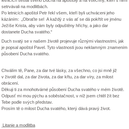
letnicích seslal svého Ducha na apoštoly a na všechny, kteří s nimi
setrvávali na modlitbách.
Po letnicích apoštol Petr řekl všem, kteří byli uchváceni jeho
kázáním: „Obraťte se! A každý z vás ať se dá pokřtít ve jménu
Ježíše Krista, aby vám byly odpuštěny hříchy, a jako dar
dostanete Ducha svatého.“
Duch svatý se v našem životě projevuje různými vlastnostmi, jak
je popsal apoštol Pavel. Tyto vlastnosti jsou neklamným znamením
působení Ducha svatého.
Chválím tě, Pane, za dar tvé lásky, za všechno, co jsi mně již
v životě dal, za dar života, za dar křtu, za dar víry, za milost
obrácení.
Děkuji ti za mnohotvárné působení Ducha svatého v mém životě.
Odpusť mi mou pýchu a soběstačnost, v níž jsem chtěl žít bez
Tebe podle svých představ.
Prosím tě o milost Ducha svatého, který dává pravý život.
Litanie a modlitba