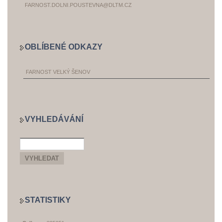
FARNOST.DOLNI.POUSTEVNA@DLTM.CZ
OBLÍBENÉ ODKAZY
FARNOST VELKÝ ŠENOV
VYHLEDÁVÁNÍ
STATISTIKY