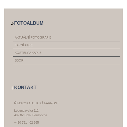
FOTOALBUM
AKTUÁLNÍ FOTOGRAFIE
FARNÍ AKCE
KOSTELY A KAPLE
SBOR
KONTAKT
ŘÍMSKOKATOLICKÁ FARNOST
Lobendavská 112
407 82 Dolní Poustevna
+420 731 402 565