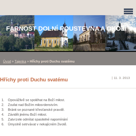
FARNOST DOLNÍ POUSTEVNA A OKOLÍ
Úvod
»
Tajenka
»
Hříchy proti Duchu svatému
11. 3. 2013
Hříchy proti Duchu svatému
1. Opovážlivě se spoléhat na Boží milost.
2. Zoufat nad Božím milosrdenstvím.
3. Bránit se poznané křesťanské pravdě.
4. Závidět jinému Boží milost.
5. Zatvrzele odmítat spasitelné napomínání
6. Úmyslně setrvávat v nekajícném životě.