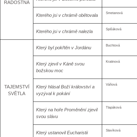
RADOSTNÁ
Smetanová
Kterého jsi v chrámě obětovala
Spišáková
Kterého jsi v chrámě nalezla
Buchtová
Který byl pokřtěn v Jordánu
Kratinová
Který zjevil v Káně svou
božskou moc
Váňová
TAJEMSTVÍ
Který hlásal Boží království a
SVĚTLA
vyzýval k pokání
Tlapáková
Který na hoře Proměnění zjevil
svou slávu
Slavíková
Který ustanovil Eucharistii