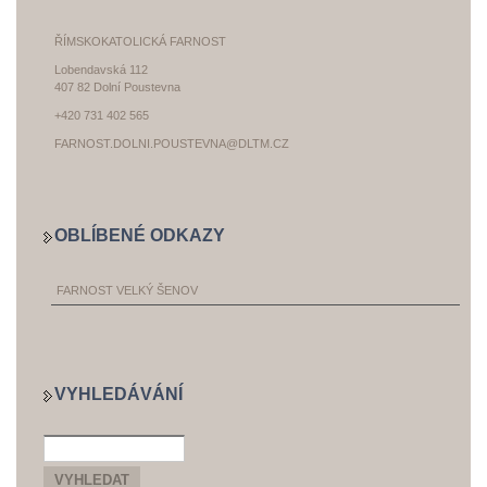
ŘÍMSKOKATOLICKÁ FARNOST
Lobendavská 112
407 82 Dolní Poustevna
+420 731 402 565
FARNOST.DOLNI.POUSTEVNA@DLTM.CZ
OBLÍBENÉ ODKAZY
FARNOST VELKÝ ŠENOV
VYHLEDÁVÁNÍ