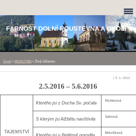
FARNOST DOLNÍ POUSTEVNA A OKOLÍ
Úvod
»
MODLITBA
»
Živý růženec
5. 1. 2013
2.5.2016 – 5.6.2016
Richterová
Kterého jsi z Ducha Sv. počala
Sahrová
S kterým jsi Alžbětu navštívila
T
AJEMSTVÍ
Mrkvičková
Kterého jsi v Betlémě porodila