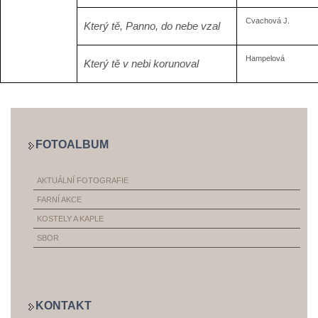
Cvachová J.
Který tě, Panno, do nebe vzal
Hampelová
Který tě v nebi korunoval
FOTOALBUM
AKTUÁLNÍ FOTOGRAFIE
FARNÍ AKCE
KOSTELY A KAPLE
SBOR
KONTAKT