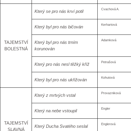
Cvachová A.
Který se pro nás krví potil
Kerhartová
Který byl pro nás bičován
Adamková
TAJEMSTVÍ
Který byl pro nás trním
BOLESTNÁ
korunován
Petrašová
Který pro nás nesl těžký kříž
Kohutová
Který byl pro nás ukřižován
Provazniková
Který z mrtvých vstal
Engler
Který na nebe vstoupil
TAJEMSTVÍ
Englerová
Který Ducha Svatého seslal
SLAVNÁ