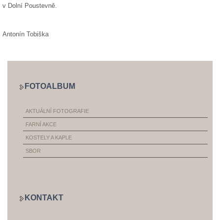
v Dolní Poustevně.
Antonín Tobiška
FOTOALBUM
AKTUÁLNÍ FOTOGRAFIE
FARNÍ AKCE
KOSTELY A KAPLE
SBOR
KONTAKT