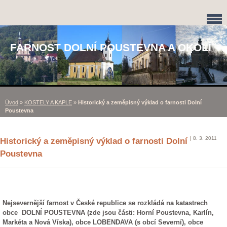
FARNOST DOLNÍ POUSTEVNA A OKOLÍ
Úvod
»
KOSTELY A KAPLE
»
Historický a zeměpisný výklad o farnosti Dolní
Poustevna
8. 3. 2011
Historický a zeměpisný výklad o farnosti Dolní
Poustevna
Nejsevernější farnost v České republice se rozkládá na katastrech
obce
DOLNÍ POUSTEVNA (zde jsou části: Horní Poustevna, Karlín,
Markéta a Nová Víska), obce LOBENDAVA (s obcí Severní), obce