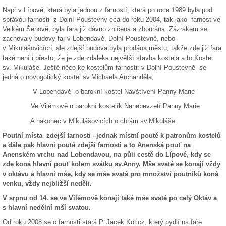
Např.v Lípové, která byla jednou z farností, která po roce 1989 byla pod
správou farnosti
z Dolní Poustevny cca do roku 2004, tak jako
farnost ve
Velkém Šenově, byla fara již dávno zničena a zbourána. Zázrakem se
zachovaly budovy far v Lobendavě, Dolní Poustevně, nebo
v Mikulášovicích, ale zdejší budova byla prodána městu, takže zde již fara
také není i přesto, že je zde zdaleka největší stavba kostela a to Kostel
sv. Mikuláše. Ještě něco ke kostelům farnosti: v Dolní Poustevně
se
jedná o novogotický kostel sv.Michaela Archanděla,
V Lobendavě
o barokní kostel Navštívení Panny Marie
Ve Vilémově o barokní kostelík Nanebevzetí Panny Marie
A nakonec v Mikulášovicích o chrám sv.Mikuláše.
Poutní místa
zdejší farnosti –jednak místní poutě k patronům kostelů
a dále pak hlavní poutě zdejší farnosti a to Anenská pouť na
Anenském vrchu nad Lobendavou, na půli cestě do Lípové, kdy se
zde koná hlavní pouť kolem svátku sv.Anny. Mše svaté se konají vždy
v oktávu a hlavní mše, kdy se mše svatá pro množství poutníků koná
venku, vždy nejbližší neděli.
V srpnu od 14. se ve Vilémově konají také mše svaté po celý Oktáv a
s hlavní nedělní mší svatou.
Od roku 2008 se o farnosti stará P. Jacek Koticz, který bydlí na faře