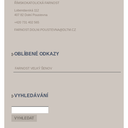
ŘÍMSKOKATOLICKÁ FARNOST
Lobendavská 112
407 82 Dolní Poustevna
+420 731 402 565
FARNOST.DOLNI.POUSTEVNA@DLTM.CZ
OBLÍBENÉ ODKAZY
FARNOST VELKÝ ŠENOV
VYHLEDÁVÁNÍ