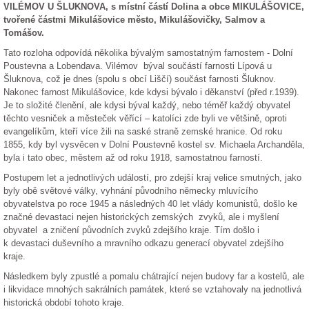
VILÉMOV U ŠLUKNOVA, s místní částí Dolina a obce MIKULÁŠOVICE,
tvořené částmi Mikulášovice město, Mikulášovičky, Salmov a
Tomášov.
Tato rozloha odpovídá několika bývalým samostatným farnostem - Dolní
Poustevna a Lobendava. Vilémov
býval součástí farnosti Lípová u
Šluknova, což je dnes (spolu s obcí Liščí) součást farnosti Šluknov.
Nakonec farnost Mikulášovice, kde kdysi bývalo i děkanství (před r.1939).
Je to složité členění, ale kdysi býval každý, nebo téměř každý obyvatel
těchto vesniček a městeček věřící – katolíci zde byli ve většině, oproti
evangelíkům, kteří více žili na saské straně zemské hranice. Od roku
1855, kdy byl vysvěcen v Dolní Poustevně kostel sv. Michaela Archanděla,
byla i tato obec, městem až od roku 1918, samostatnou farností.
Postupem let a jednotlivých událostí, pro zdejší kraj velice smutných, jako
byly obě světové války, vyhnání původního německy mluvícího
obyvatelstva po roce 1945 a následných 40 let vlády komunistů, došlo ke
značné devastaci nejen historických zemských
zvyků, ale i myšlení
obyvatel
a zničení původních zvyků zdejšího kraje. Tím došlo i
k devastaci duševního a mravního odkazu generací obyvatel zdejšího
kraje.
Následkem byly zpustlé a pomalu chátrající nejen budovy far a kostelů, ale
i likvidace mnohých sakrálních památek, které se vztahovaly na jednotlivá
historická období tohoto kraje.