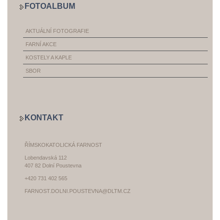
FOTOALBUM
AKTUÁLNÍ FOTOGRAFIE
FARNÍ AKCE
KOSTELY A KAPLE
SBOR
KONTAKT
ŘÍMSKOKATOLICKÁ FARNOST
Lobendavská 112
407 82 Dolní Poustevna
+420 731 402 565
FARNOST.DOLNI.POUSTEVNA@DLTM.CZ