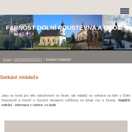
FARNOST DOLNÍ POUSTEVNA A OKOLÍ
Úvod
»
DUCHOVNÍ ŽIVOT
»
Setkání mládeže
Setkání mládeže
Jako se koná pro děti náboženství ve škole, tak mládež se setkává na faře v Dolní
Poustevně a hovoří o různých tématech (většinou se týkají víry a života).
Nejbližší
setkání - informace v rubrice
: co bude