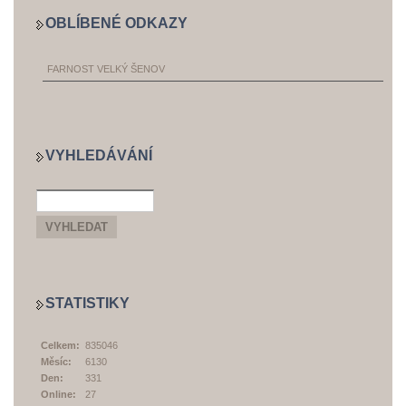
OBLÍBENÉ ODKAZY
FARNOST VELKÝ ŠENOV
VYHLEDÁVÁNÍ
STATISTIKY
Celkem:
835046
Měsíc:
6130
Den:
331
Online:
27